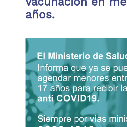
vacunación en men
años.
Hit enter to search or ESC to close