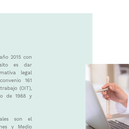
año 2015 con
ósito es dar
mativa legal
 convenio 161
trabajo (OIT),
io de 1988 y
iales son el
ones y Medio