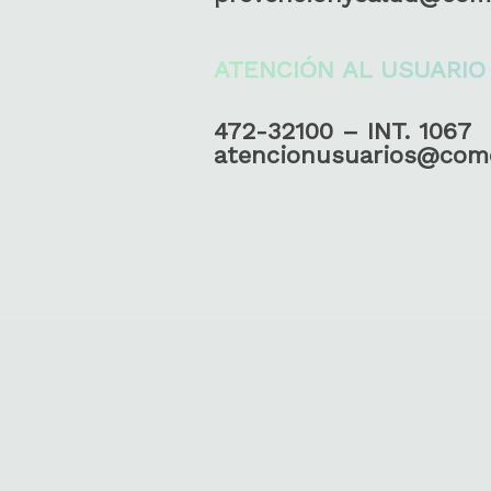
ATENCIÓN AL USUARIO
472-32100 – INT. 1067
atencionusuarios@com