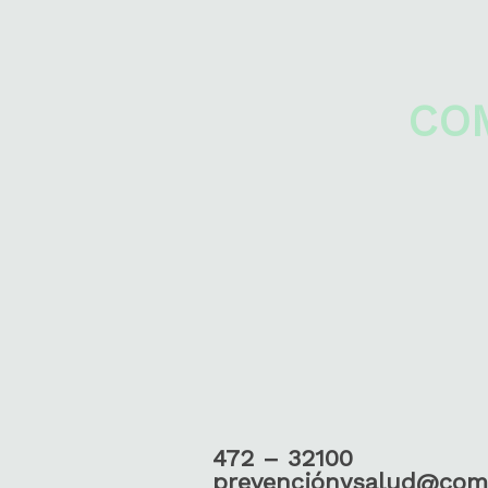
CO
472 – 32100
prevenciónysalud@com