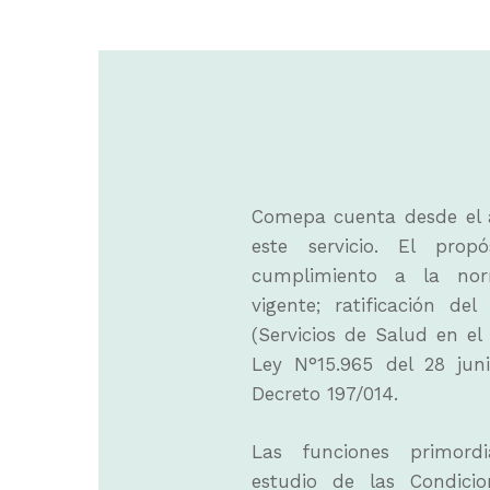
Hit enter to search or ESC to close
Comepa cuenta desde el 
este servicio. El prop
cumplimiento a la nor
vigente; ratificación del
(Servicios de Salud en el 
Ley N°15.965 del 28 jun
Decreto 197/014.
Las funciones primord
estudio de las Condici