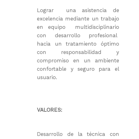
Nuestros servicio
Lograr una asistencia de
Afiliaciones
Últimas Noticias
Centros de Atención
excelencia mediante un trabajo
Autoridades
Comités
RRHH
en equipo multidisciplinario
Historia
con desarrollo profesional
IMAE
Reservas
Campus
hacia un tratamiento óptimo
RRHH Médicos
Programas Especializ
Revista El Intra
InfoGUÍA
con responsabilidad y
Tecnología
compromiso en un ambiente
Servicios
Trabajar con nosotro
Contacto
confortable y seguro para el
Derechos y deberes de
Webmail
usuario.
Laboratorio
usuario
Información del labor
Preparaciones para m
VALORES:
Desarrollo de la técnica con