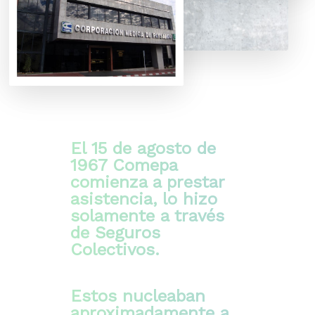
El 15 de agosto de
1967 Comepa
comienza a prestar
asistencia, lo hizo
solamente a través
de Seguros
Colectivos.
Estos nucleaban
aproximadamente a