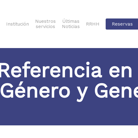
Nuestros
Últimas
Institución
RRHH
Reservas
servicios
Noticias
Referencia en 
Género y Gen