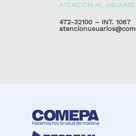
ATENCIÓN AL USUARIO
472-32100 – INT. 1067
atencionusuarios@com