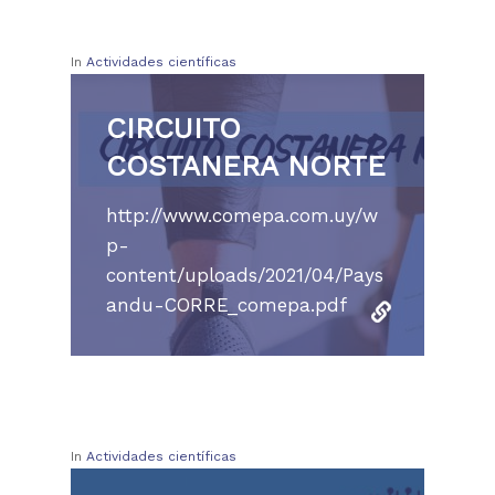
In
Actividades científicas
CIRCUITO
COSTANERA NORTE
http://www.comepa.com.uy/w
p-
content/uploads/2021/04/Pays
andu-CORRE_comepa.pdf
In
Actividades científicas