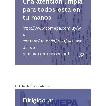
Una atención limpia
para todos esta en
tu manos
http://www.comepa.com.uy/w
p-
content/uploads/2021/04/Lava
Institución
do-de-
manos_compressed.pdf
Nuestros servicio
Accesibilidad
Afiliaciones
Últimas Noticias
Centros de Atención
Autoridades
Comités
RRHH
Historia
IMAE
In
Actividades científicas
Reservas
Campus
RRHH Médicos
Programas Especializ
Revista El Intra
InfoGUÍA
Dirigido a:
Tecnología
Servicios