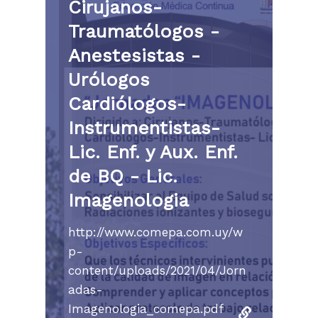
Trabajar con nosotro
Cirujanos-
Contacto
Derechos y deberes de
Traumatólogos -
Webmail
Laboratorio
usuario
Anestesistas -
Información del labor
Urólogos
Preparaciones para m
Cardiólogos-
Instrumentistas-
Lic. Enf. y Aux. Enf.
de BQ - Lic.
Imagenologia
http://www.comepa.com.uy/w
p-
content/uploads/2021/04/Jorn
adas-
Imagenologia_comepa.pdf