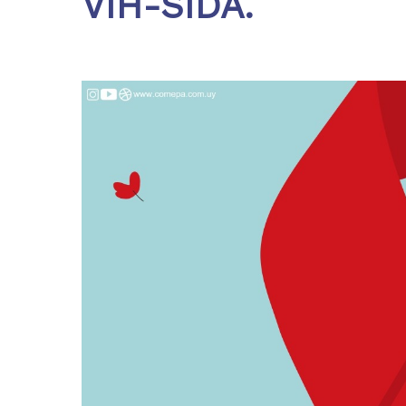
VIH-SIDA.
Hit enter to search or ESC to close