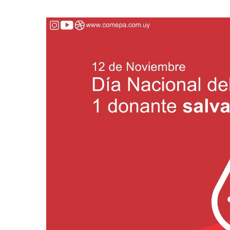
Hit enter to search or ESC to close