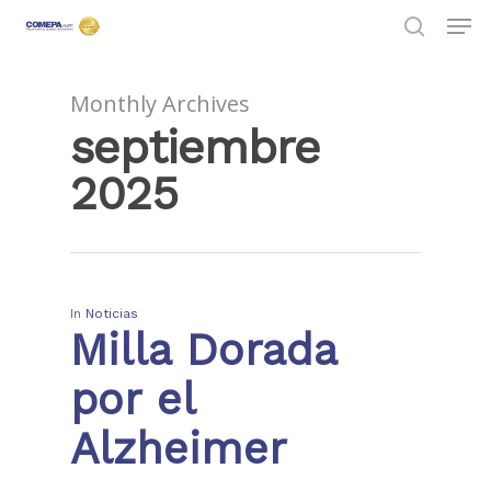
Monthly Archives
septiembre
Hit enter to search or ESC to close
2025
In
Noticias
Milla Dorada
por el
Alzheimer