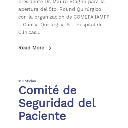
presidente Dr. Mauro Stagno para la
apertura del 5to. Round Quirúrgico
Institución
con la organización de COMEPA IAMPP
Nuestros servicio
Accesibilidad
– Clínica Quirúrgica B – Hospital de
Clínicas…
Afiliaciones
Últimas Noticias
Centros de Atención
Autoridades
Comités
RRHH
Read More
Historia
IMAE
Reservas
Campus
RRHH Médicos
Programas Especializ
Revista El Intra
InfoGUÍA
Tecnología
Servicios
Trabajar con nosotro
In
Noticias
Contacto
Comité de
Derechos y deberes de
Webmail
Laboratorio
usuario
Seguridad del
Información del labor
Paciente
Preparaciones para m