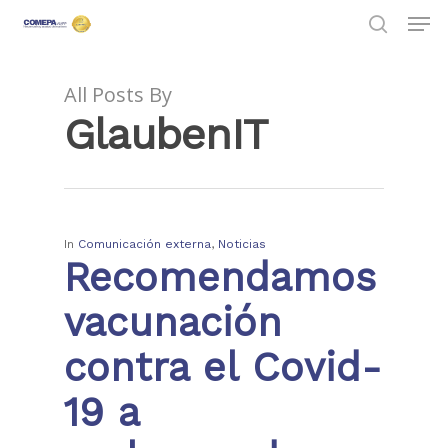
All Posts By
GlaubenIT
Hit enter to search or ESC to close
In
Comunicación externa
,
Noticias
Recomendamos
vacunación
contra el Covid-
19 a