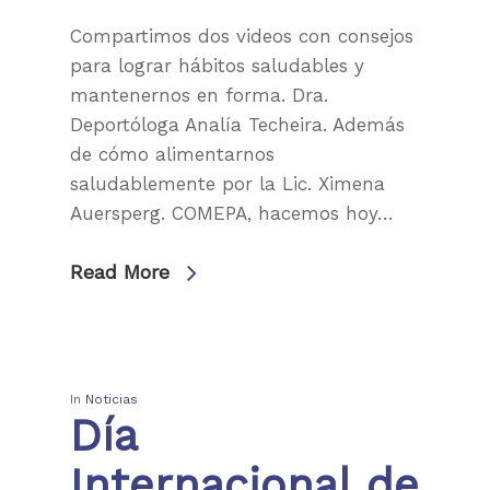
Compartimos dos videos con consejos
para lograr hábitos saludables y
mantenernos en forma. Dra.
Deportóloga Analía Techeira. Además
de cómo alimentarnos
saludablemente por la Lic. Ximena
Auersperg. COMEPA, hacemos hoy…
Read More
Institución
In
Noticias
Día
Nuestros servicio
Accesibilidad
Internacional de
Afiliaciones
Últimas Noticias
Centros de Atención