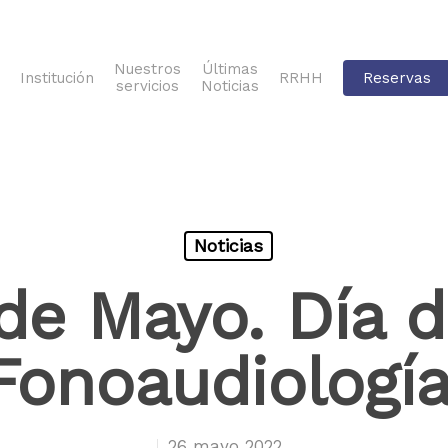
Nuestros
Últimas
Institución
RRHH
Reservas
servicios
Noticias
Noticias
de Mayo. Día d
Fonoaudiología
26 mayo 2022