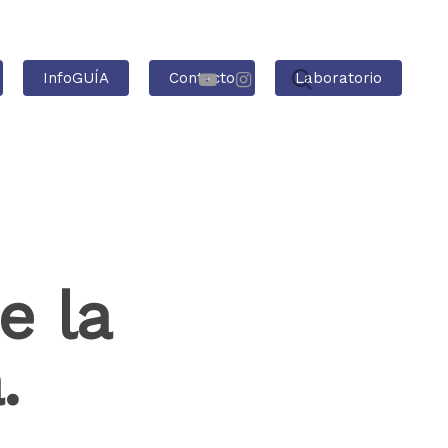
InfoGUÍA
Contacto
Laboratorio
e la
.