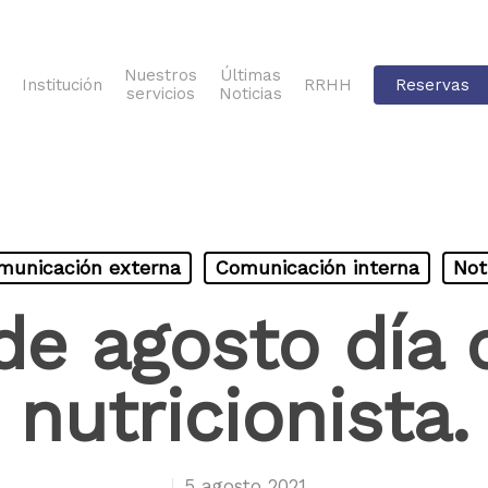
Nuestros
Últimas
Institución
RRHH
Reservas
servicios
Noticias
municación externa
Comunicación interna
Not
de agosto día 
nutricionista.
5 agosto 2021