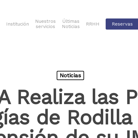
Nuestros
Últimas
Institución
RRHH
Reservas
servicios
Noticias
Noticias
 Realiza las P
ías de Rodilla
ensión de su 