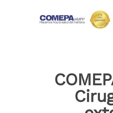
COMEPA
Cirug
ext