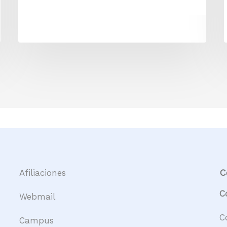
C
Afiliaciones
C
Webmail
C
Campus