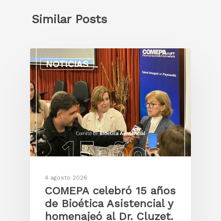
Webmail
Laboratorio
usuario
Similar Posts
Información del labor
Preparaciones para m
NOTICIAS
4 agosto 2026
COMEPA celebró 15 años
de Bioética Asistencial y
homenajeó al Dr. Cluzet.