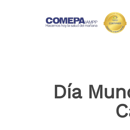
Día Mund
C