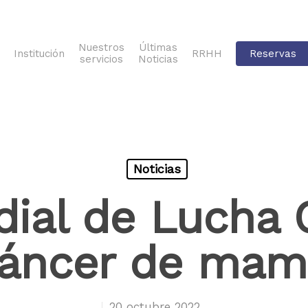
Nuestros
Últimas
Institución
RRHH
Reservas
servicios
Noticias
Noticias
ial de Lucha 
áncer de mam
20 octubre 2022