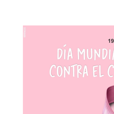
Hit enter to search or ESC to close