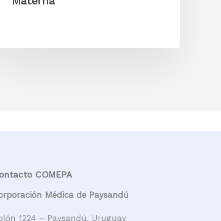
Materna
ontacto COMEPA
orporación Médica de Paysandú
olón 1224 – Paysandú, Uruguay