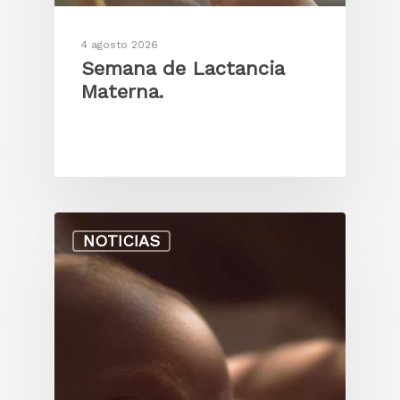
Contacto
Derechos y deberes de
Webmail
Laboratorio
usuario
4 agosto 2026
Semana de Lactancia
Información del labor
Materna.
Preparaciones para m
NOTICIAS