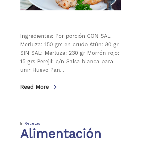
Ingredientes: Por porción CON SAL
Merluza: 150 grs en crudo Atún: 80 gr
SIN SAL: Merluza: 230 gr Morrón rojo:
15 grs Perejil: c/n Salsa blanca para
unir Huevo Pan...
Read More
Institución
Nuestros servicio
Accesibilidad
Afiliaciones
Últimas Noticias
Centros de Atención
In
Recetas
Autoridades
Alimentación
Comités
RRHH