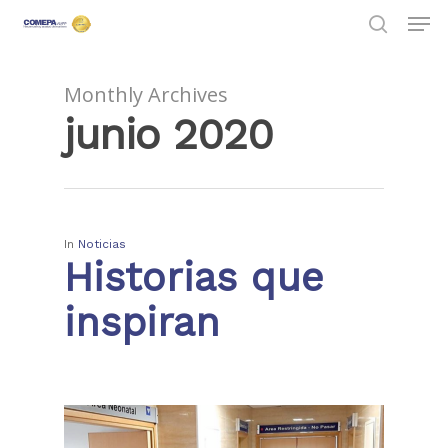
Monthly Archives
junio 2020
Hit enter to search or ESC to close
In
Noticias
Historias que
inspiran