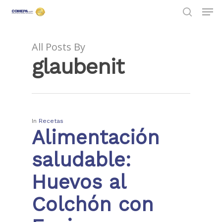
All Posts By
glaubenit
Hit enter to search or ESC to close
In
Recetas
Alimentación
saludable:
Huevos al
Colchón con