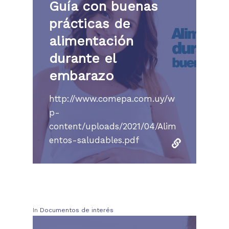
Guía con buenas
prácticas de
alimentación
durante el
embarazo
http://www.comepa.com.uy/w
p-
content/uploads/2021/04/Alim
Institución
entos-saludables.pdf
Nuestros servicio
Accesibilidad
Afiliaciones
Últimas Noticias
Centros de Atención
Autoridades
Comités
RRHH
In
Documentos de interés
Historia
IMAE
Reservas
Campus