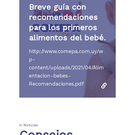
RRHH Médicos
Breve guía con
Programas Especializ
Revista El Intra
InfoGUÍA
recomendaciones
Tecnología
Servicios
Trabajar con nosotro
Contacto
para los primeros
Derechos y deberes de
Webmail
Laboratorio
alimentos del bebé.
usuario
Información del labor
http://www.comepa.com.uy/w
p-
Preparaciones para m
content/uploads/2021/04/Alim
entacion-bebes-
Recomendaciones.pdf
In
Noticias