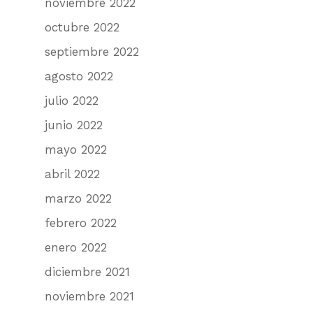
noviembre 2022
octubre 2022
septiembre 2022
agosto 2022
julio 2022
Institución
junio 2022
Nuestros servicio
Accesibilidad
mayo 2022
Afiliaciones
Últimas Noticias
Centros de Atención
abril 2022
Autoridades
marzo 2022
Comités
RRHH
febrero 2022
Historia
IMAE
Reservas
Campus
enero 2022
RRHH Médicos
Programas Especializ
Revista El Intra
InfoGUÍA
diciembre 2021
Tecnología
Servicios
Trabajar con nosotro
Contacto
noviembre 2021
Derechos y deberes de